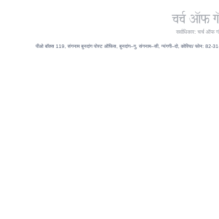
सर्वाधिकार: चर्च ऑफ ग
पीओ बॉक्स 119, संगनाम बुनदांग पोस्ट ऑफिस, बुनदांग–गु, संगनाम–सी, ग्यंगगी–दो, कोरिया/ फोन