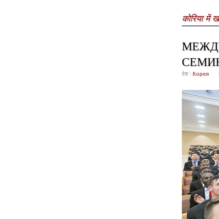
कोरिया में खब
МЕЖД
СЕМИН
देश
|
Корея