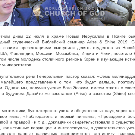
тним днем 12 июля в храме Новый Иерусалим в Пхангё бы
дный студенческий Библейский семинар Arise & Shine 2019. С
о своими презентациями выступили девять студентов из Новой
США, Финляндии, Мексики, Мозамбика, Индии и Чили, посетило 
 том числе молодежь столичного региона Кореи и изучающие исти
 университетов.
тупительной речи Генеральный пастор сказал: «Семь миллиард
малейшего представления о том, что будет дальше, поэтому
и. Однако мы, получив учение Бога Элохим, имеем ответы о сво
и будущем. Давайте же восстанем (Arise) и засветим (Shine) св
математики, бухгалтерского учета и общественных наук, через так
вое имя», «Наблюдатель и первый пингвин», «Провидение Бога
пой и правдой» и т. д., докладчики свидетельствовали о существо
, как истинные верующие и интеллектуалы, в доказательство уче
ьзовали данные различных экспериментов, статистику, видеом