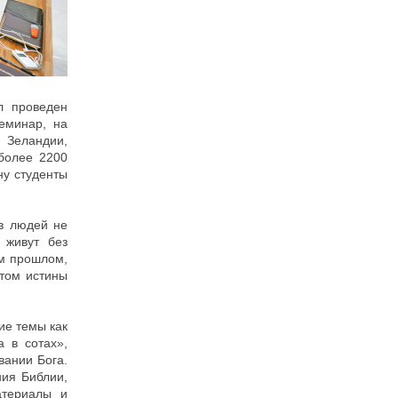
л проведен
еминар, на
 Зеландии,
более 2200
ну студенты
ов людей не
 живут без
ем прошлом,
етом истины
ие темы как
 в сотах»,
вании Бога.
ния Библии,
атериалы и