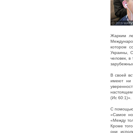
ⓒ 2019 WATV
Жарким ле
Междунаро
котором с
Украины, 
человек, в
зарубежных
В своей вс
имеют ни 
уверенност
настоящем 
(Ис 60:1)».
С помощью 
«Самое но
«Между тол
Кроме того
они испол