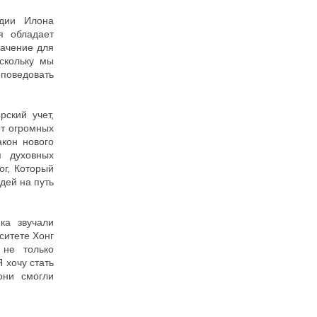
ндии Илона
я обладает
ачение для
скольку мы
оповедовать
рский учет,
от огромных
акон нового
я духовных
ог, Который
дей на путь
ка звучали
ситете Хонг
 не только
 хочу стать
они смогли