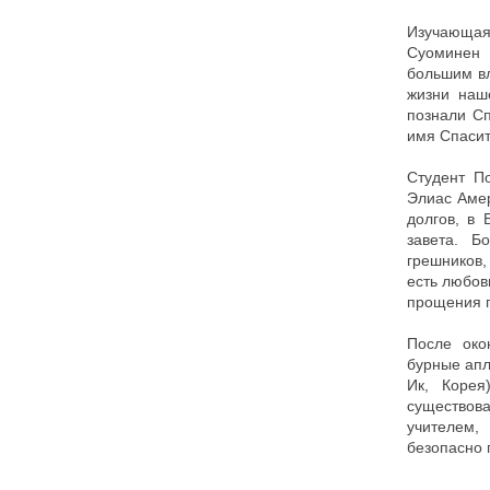
Изучающая
Суоминен 
большим в
жизни наш
познали Сп
имя Спасит
Студент По
Элиас Амер
долгов, в 
завета. Б
грешников,
есть любов
прощения г
После око
бурные апл
Ик, Корея
существова
учителем,
безопасно 