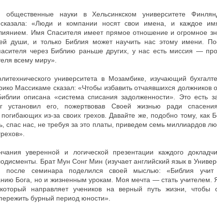
 общественные науки в Хельсинкском университете Финля
сказала: «Люди и компании носят свои имена, и каждое им
лиянием. Имя Спасителя имеет прямое отношение и огромное зн
ей души, и только Библия может научить нас этому имени. По
асителя через Библию раньше других, у нас есть миссия — пр
еля всему миру».
литехнического университета в Мозамбике, изучающий бухгалте
ико Массикаме сказал: «Чтобы избавить отчаявшихся должников 
Библии описана «система списания задолженности». Это есть з
ог установил его, пожертвовав Своей жизнью ради спасени
 погибающих из-за своих грехов. Давайте же, подобно тому, как Б
ь, спас нас, не требуя за это платы, приведем семь миллиардов лю
рехов».
нчания уверенной и логической презентации каждого докладчи
одисменты. Брат Мун Сонг Мин (изучает английский язык в Универ
) после семинара поделился своей мыслью: «Библия учит
нию Бога, но и жизненным урокам. Моя мечта — стать учителем. Я
 который направляет учеников на верный путь жизни, чтобы 
пережить бурный период юности».