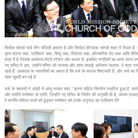
ⓒ 2012 WATV
सियोल सांगदो चर्च तीन मंजिली इमारत है और सियोल दोंगजाक सांगदो शहर में स्थित है. 
दृश्य-श्रव्य कक्ष, प्रशिक्षण कक्ष, शिशु कक्ष, विश्राम कक्ष, औपचारिक भेंट-कक्ष आदि विभिन
क्षेत्र में है जिसके आसपास मेट्रो स्टेशन और बाजार है, इसलिए नागरिकों का आना जाना लगा 
नए मन्दिर में आए, उन्होंने मन्दिर को सजाया और साफ-सफाई अभियान चलाया. वे माता परमेश
रहते हैं. आसपास के व्यापारियों का कहना है कि चर्च के सदस्य शिष्टचारी हैं, और चर्च का 
साफ सुथरी बन गई है.
चर्च के सदस्यों ने आंखों में आंसू भरकर कहा, "इतना बढ़िया सिय्योन स्थापित हुआ है. हमा
और उन्होंने परमेश्वर के प्रति, जिन्होंने नए मन्दिर के निर्माण की अनुमति दी है, आभार प
वे स्वर्गीय परिवार वालों को ढूंढ़कर परमेश्वर को उनके अनुग्रह का प्रतिदान देंगे.