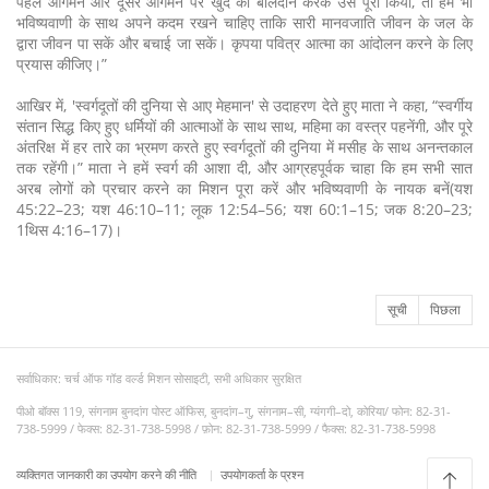
पहले आगमन और दूसरे आगमन पर खुद को बलिदान करके उसे पूरा किया, तो हमें भी
भविष्यवाणी के साथ अपने कदम रखने चाहिए ताकि सारी मानवजाति जीवन के जल के
द्वारा जीवन पा सकें और बचाई जा सकें। कृपया पवित्र आत्मा का आंदोलन करने के लिए
प्रयास कीजिए।”
आखिर में, 'स्वर्गदूतों की दुनिया से आए मेहमान' से उदाहरण देते हुए माता ने कहा, “स्वर्गीय
संतान सिद्ध किए हुए धर्मियों की आत्माओं के साथ साथ, महिमा का वस्त्र पहनेंगी, और पूरे
अंतरिक्ष में हर तारे का भ्रमण करते हुए स्वर्गदूतों की दुनिया में मसीह के साथ अनन्तकाल
तक रहेंगी।” माता ने हमें स्वर्ग की आशा दी, और आग्रहपूर्वक चाहा कि हम सभी सात
अरब लोगों को प्रचार करने का मिशन पूरा करें और भविष्यवाणी के नायक बनें(यश
45:22–23; यश 46:10–11; लूक 12:54–56; यश 60:1–15; जक 8:20–23;
1थिस 4:16–17)।
सूची
पिछला
सर्वाधिकार: चर्च ऑफ गॉड वर्ल्ड मिशन सोसाइटी, सभी अधिकार सुरक्षित
पीओ बॉक्स 119, संगनाम बुनदांग पोस्ट ऑफिस, बुनदांग–गु, संगनाम–सी, ग्यंगगी–दो, कोरिया/ फोन: 82-31-
738-5999 / फेक्स: 82-31-738-5998 / फ़ोन: 82-31-738-5999 / फैक्स: 82-31-738-5998
व्यक्तिगत जानकारी का उपयोग करने की नीति
उपयोगकर्ता के प्रश्न