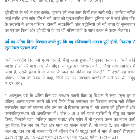
43; निर्ग 35:4–25; यिर्म 5:14; प्रक 3:12; मत 28:18–20)।
झोपड़ियों के पर्व से शुरू करके, प्रचार की सभा सात दिनों तक जारी रही। कोरिया सहित
जहां मसीह आन सांग होंग ने नई वाचा को पुन:स्थापित किया, दुनिया भर में चर्च ऑफ गॉड
के सदस्यों ने अपने परिवार, दोस्तों, सहकर्मियों, और पड़ोसियों को नई वाचा के सुसमाचार
का प्रचार किया और झोपड़ियों के पर्व की भविष्यवाणी के साथ कदम से कदम मिलाया।
पर्व का अंतिम दिन: विश्वास करते हुए कि वह भविष्यवाणी अवश्य पूरी होगी, निडरता से
सुसमाचार प्रचार करो
“पर्व के अंतिम दिन, जो मुख्य दिन है, यीशु खड़ा हुआ और पुकार कर कहा, “यदि कोई
प्यासा हो तो मेरे पास आए और पीए। जो मुझ पर विश्वास करेगा, जैसा पवित्रशास्त्र में
आया है, उसके हृदय में से जीवन के जल की नदियां बह निकलेगी।” उसने यह वचन
पवित्र आत्मा के विषय में कहा, जिसे उस पर विश्वास करनेवाले पाने पर थे…”(यूह
7:37–39)
1 अक्टूबर, पर्व के अंतिम दिन पर, प्रधान पादरी किम जू चिअल ने कहा, “इस युग में
पवित्र आत्मा प्राप्त करने की शर्त सिर्फ पिता परमेश्वर पर विश्वास करना नहीं लेकिन
यरूशलेम माता को जानना और उन पर भी विश्वास करना है, जो आत्मा की दुल्हिन हैं और
परमपवित्रस्थान की असलियत हैं। जैसे 2,000 वर्ष पहले प्रेरितों ने यीशु का पालन
किया, जिन्होंने कहा, 'पवित्र आत्मा पाओ,' और यूरोप में भी प्रचार करने का महान कार्य
पूरा किया, वैसे जब हम पिता और माता का पालन करते हैं, जो कहते हैं, 'आ! जीवन का
जल लो,' तब हम भी मानवजाति को जीवन देने के अद्भुत कार्य में भाग ले सकते हैं”(प्रक
22:17; यूह 20:19–22; प्रक 21:9–16; गल 4:26; यहेज 47:1–12)।