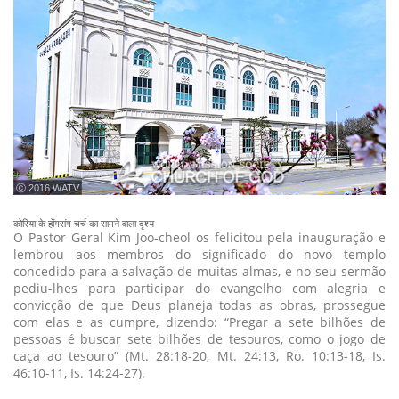
ⓒ 2016 WATV
कोरिया के होंगसंग चर्च का सामने वाला दृश्य
O Pastor Geral Kim Joo-cheol os felicitou pela inauguração e
lembrou aos membros do significado do novo templo
concedido para a salvação de muitas almas, e no seu sermão
pediu-lhes para participar do evangelho com alegria e
convicção de que Deus planeja todas as obras, prossegue
com elas e as cumpre, dizendo: “Pregar a sete bilhões de
pessoas é buscar sete bilhões de tesouros, como o jogo de
caça ao tesouro” (Mt. 28:18-20, Mt. 24:13, Ro. 10:13-18, Is.
46:10-11, Is. 14:24-27).