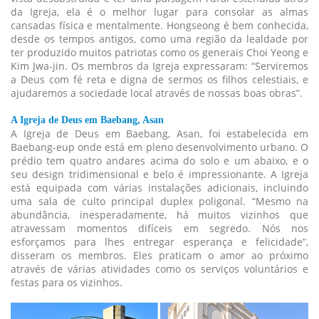
da Igreja, ela é o melhor lugar para consolar as almas
cansadas física e mentalmente. Hongseong é bem conhecida,
desde os tempos antigos, como uma região da lealdade por
ter produzido muitos patriotas como os generais Choi Yeong e
Kim Jwa-jin. Os membros da Igreja expressaram: “Serviremos
a Deus com fé reta e digna de sermos os filhos celestiais, e
ajudaremos a sociedade local através de nossas boas obras”.
A Igreja de Deus em Baebang, Asan
A Igreja de Deus em Baebang, Asan, foi estabelecida em
Baebang-eup onde está em pleno desenvolvimento urbano. O
prédio tem quatro andares acima do solo e um abaixo, e o
seu design tridimensional e belo é impressionante. A Igreja
está equipada com várias instalações adicionais, incluindo
uma sala de culto principal duplex poligonal. “Mesmo na
abundância, inesperadamente, há muitos vizinhos que
atravessam momentos difíceis em segredo. Nós nos
esforçamos para lhes entregar esperança e felicidade”,
disseram os membros. Eles praticam o amor ao próximo
através de várias atividades como os serviços voluntários e
festas para os vizinhos.