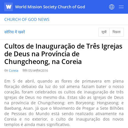
World Mission Society Church of God
WATV
CHURCH OF GOD
NEWS
कोरिया में खबरें
सूची
पिछला
Cultos de Inauguração de Três Igrejas
de Deus na Província de
Chungcheong, na Coreia
देश
Coreia
तिथि
05/अप्रैल/2016
Em 5 de abril, quando as flores de primavera em plena
floração debaixo da luz do sol amena faziam bater o nosso
coração, foram celebrados os cultos de inauguração de três
Igrejas de Deus no mesmo dia. Estas são as Igrejas de Deus
na província de Chungcheong: em Boryeong; Hongseong; e
Baebang, Asan. Já que o Movimento de Pregar a Sete Bilhões
de Pessoas do Mundo está sendo realizado ativamente na
Coreia e no exterior, o culto de inauguração dos novos
templos é ainda mais significativo.