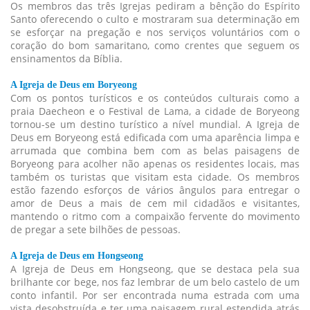
Os membros das três Igrejas pediram a bênção do Espírito
Santo oferecendo o culto e mostraram sua determinação em
se esforçar na pregação e nos serviços voluntários com o
coração do bom samaritano, como crentes que seguem os
ensinamentos da Bíblia.
A Igreja de Deus em Boryeong
Com os pontos turísticos e os conteúdos culturais como a
praia Daecheon e o Festival de Lama, a cidade de Boryeong
tornou-se um destino turístico a nível mundial. A Igreja de
Deus em Boryeong está edificada com uma aparência limpa e
arrumada que combina bem com as belas paisagens de
Boryeong para acolher não apenas os residentes locais, mas
também os turistas que visitam esta cidade. Os membros
estão fazendo esforços de vários ângulos para entregar o
amor de Deus a mais de cem mil cidadãos e visitantes,
mantendo o ritmo com a compaixão fervente do movimento
de pregar a sete bilhões de pessoas.
A Igreja de Deus em Hongseong
A Igreja de Deus em Hongseong, que se destaca pela sua
brilhante cor bege, nos faz lembrar de um belo castelo de um
conto infantil. Por ser encontrada numa estrada com uma
vista desobstruída e ter uma paisagem rural estendida atrás