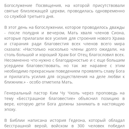
Богослужение Посвящения, на которой присутствовали
святые близлежащей церкви, проводилась одновременно
со службой третьего дня.
В этот день на богослужении, которое проводилось дважды
- после полудня и вечером, Мать хваля членов Сиона,
которые прилагали все усилия для строения нового Храма
и старания ради благовестия всех членов всего мира
сказала: «Настолько насколько члены долго ожидали, на
столь большой и хороший Храм Бог Отец благословил всех.
Несомненно что нужно с благодарностью и с еще большим
усердием благовествовать, но так же наравне с этим
необходимо прекрасным поведением проявлять славу Бога
и прилагать усилия для осуществления на деле любви к
ближним.» - особо отметила Мать.
Генеральный пастор Ким Чу Чхоль через проповедь на
тему «Бесстрашное благовестие» объяснил позицию в
вере, которую дети Бога должны занимать в настоящую
эпоху.
В Библии написана история Гедеона, который обладал
бесстрашной верой, войском в 300 человек победил