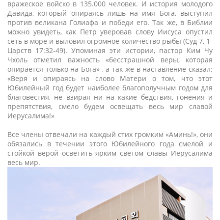
вражеское войско в 135.000 человек. И история молодого
Давида, который опираясь лишь на имя Бога, выступил
против великана Голиафа и победи его. Так же, в Библии
можно увидеть, как Петр уверовав слову Иисуса опустил
сеть в море и выловил огромное количество рыбы (Суд 7, 1-
Царств 17:32-49). Упоминая эти истории, пастор Ким Чу
Чхоль отметил важность «бесстрашной веры, которая
опирается только на Бога» , а так же в наставление сказал:
«Веря и опираясь на слово Матери о том, что этот
Юбилейный год будет наиболее благополучным годом для
благовестия, не взирая ни на какие бедствия, гонения и
препятствия, смело будем освещать весь мир славой
Иерусалима!»
Все члены отвечали на каждый стих громким «Аминь!», они
обязались в течении этого Юбилейного года смелой и
стойкой верой осветить ярким светом славы Иерусалима
весь мир.