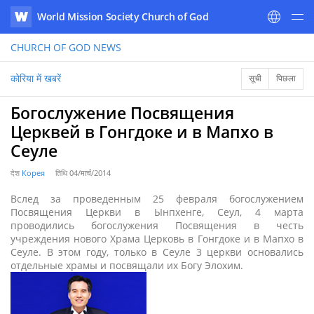
World Mission Society Church of God
WATV
CHURCH OF GOD
NEWS
कोरिया में खबरें
सूची
पिछला
Богослужение Посвящения
Церквей в Гонгдоке и в Мапхо в
Сеуле
देश
Корея
तिथि
04/मार्च/2014
Вслед за проведенным 25 февраля богослужением
Посвящения Церкви в Ынпхенге, Сеул, 4 марта
проводились богослужения Посвящения в честь
учреждения нового Храма Церковь в Гонгдоке и в Мапхо в
Сеуле. В этом году, только в Сеуле 3 церкви основались
отдельные храмы и посвящали их Богу Элохим.