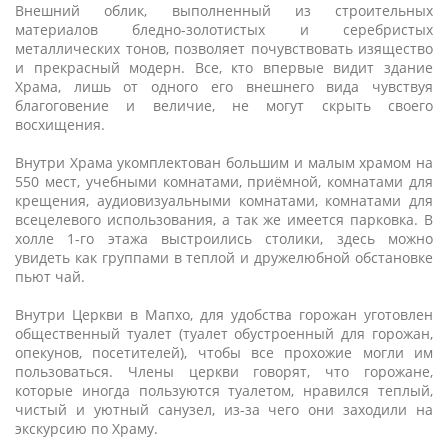
Внешний облик, выполненный из строительных
материалов бледно-золотистых и серебристых
металлических тонов, позволяет почувствовать изящество
и прекрасный модерн. Все, кто впервые видит здание
Храма, лишь от одного его внешнего вида чувствуя
благоговение и величие, не могут скрыть своего
восхищения.
Внутри Храма укомплектован большим и малым храмом на
550 мест, учебными комнатами, приёмной, комнатами для
крещения, аудиовизуальными комнатами, комнатами для
всецелевого использования, а так же имеется парковка. В
холле 1-го этажа выстроились столики, здесь можно
увидеть как группами в теплой и дружелюбной обстановке
пьют чай.
Внутри Церкви в Мапхо, для удобства горожан уготовлен
общественный туалет (туалет обустроенный для горожан,
опекунов, посетителей), чтобы все прохожие могли им
пользоваться. Члены церкви говорят, что горожане,
которые иногда пользуются туалетом, нравился теплый,
чистый и уютный санузел, из-за чего они заходили на
экскурсию по Храму.