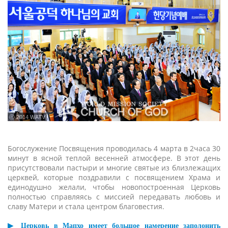
ⓒ 2014 WATV
Богослужение Посвящения проводилась 4 марта в 2часа 30
минут в ясной теплой весенней атмосфере. В этот день
присутствовали пастыри и многие святые из близлежащих
церквей, которые поздравили с посвящением Храма и
единодушно желали, чтобы новопостроенная Церковь
полностью справляясь с миссией передавать любовь и
славу Матери и стала центром благовестия.
▶ Церковь в Мапхо имеет большое намерение заполонить