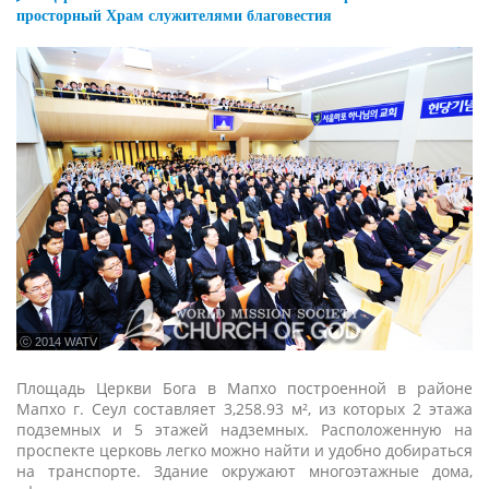
просторный Храм служителями благовестия
ⓒ 2014 WATV
Площадь Церкви Бога в Мапхо построенной в районе
Мапхо г. Сеул составляет 3,258.93 м², из которых 2 этажа
подземных и 5 этажей надземных. Расположенную на
проспекте церковь легко можно найти и удобно добираться
на транспорте. Здание окружают многоэтажные дома,