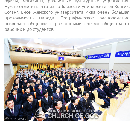
офисы, магазины, различные культурные учреждения.
Нужно отметить, что из-за близости университетов Хонгик,
Соганг, Ёнсе, Женского университета Ихва очень большая
проходимость народа. Географическое расположение
позволяет общение с различными слоями общества от
рабочих и до студентов.
ⓒ 2014 WATV