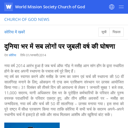
World Mission Society Church of God
WATV
CHURCH OF GOD
NEWS
कोरिया में खबरें
सूची
पिछला
दुनिया भर में सब लोगों पर जुबली वर्ष की घोषणा
देश
कोरिया
तिथि
01/जनवरी/2014
नया वर्ष 2014 आरंभ हुआ है जब चर्च ऑफ गॉड ने मसीह आन सांग होंग के द्वारा स्थापित
होने के बाद अपनी स्थापना के पचास वर्ष पूरे किए हैं।
नए वर्ष का स्वागत करने और मसीह के जन्म का जश्न एवं चर्च की स्थापना की 50 वीं
सालगिरह मनाने के लिए, ओकछन गो एन्ड कम प्रशिक्षण संस्थान पर उत्सव आयोजित
किया गया। 31 दिसंबर की तीसरे दिन की आराधना से लेकर 1 जनवरी सुबह 1 बजे तक,
11,000 सदस्य, यानी अधिकतर देश भर के पुरोहित कर्मचारियों के परिवार और पुरुष
वयस्क पदधारियों के परिवार एकत्र हुए, और तीन हर्षित अवसरों पर – मसीह का
जन्मदिवस, नया वर्ष और चर्च की 50 वीं सालगिरह – उत्सव मनाया गया। इस सभा को
पूरे राष्ट्र में सीधा प्रसारण किया गया ताकि कोरिया में सभी चर्च के सदस्य अपने–अपने
स्थानीय चर्च में इकट्ठे हो सकें और साथ मिलकर आशीष और खुशियां बांट सकें।