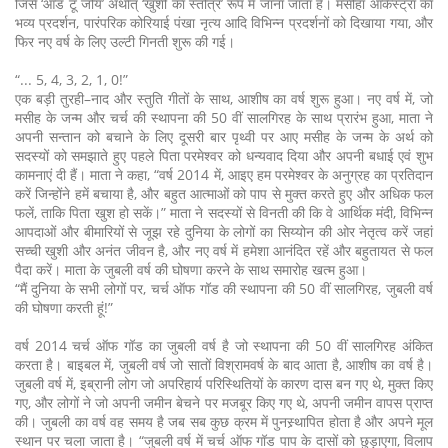
जिसे ‘ऑड टू जोय’ अर्थात् ‘खुशी का स्तोत्र’ रूप में जाना जाता है। मसीहा आर्केस्ट्रा का
भव्य प्रदर्शन, पारंपरिक कोरियाई पंखा नृत्य आदि विभिन्न प्रदर्शनों को दिखाया गया, और
फिर नए वर्ष के लिए उल्टी गिनती शुरू की गई।
“... 5, 4, 3, 2, 1, 0!”
एक बड़ी तुरही–नाद और स्तुति गीतों के साथ, आशीष का वर्ष शुरू हुआ। नए वर्ष में, जो
मसीह के जन्म और चर्च की स्थापना की 50 वीं सालगिरह के साथ प्रारंभ हुआ, माता ने
अपनी सन्तान को बचाने के लिए दूसरी बार पृथ्वी पर आए मसीह के जन्म के अर्थ को
सदस्यों को समझाते हुए पहले पिता परमेश्वर को धन्यवाद दिया और अपनी बधाई एवं शुभ
कामनाएं दी हैं। माता ने कहा, “वर्ष 2014 में, आइए हम परमेश्वर के अनुग्रह का प्रतिदान
करें जिन्होंने हमें बचाया है, और बहुत आत्माओं को पाप से मुक्त करते हुए और अधिक फल
फलें, ताकि पिता खुश हो सकें।” माता ने सदस्यों से विनती की कि वे आर्थिक मंदी, विभिन्न
आपदाओं और बीमारियों से जूझ रहे दुनिया के लोगों का सिय्योन की ओर नेतृत्व करें जहां
सच्ची खुशी और अनंत जीवन है, और नए वर्ष में हमेशा आनंदित रहें और बहुतायत से फल
पैदा करें। माता के जुबली वर्ष की घोषणा करने के साथ समारोह खत्म हुआ।
“मैं दुनिया के सभी लोगों पर, चर्च ऑफ गॉड की स्थापना की 50 वीं सालगिरह, जुबली वर्ष
की घोषणा करती हूं!”
वर्ष 2014 चर्च ऑफ गॉड का जुबली वर्ष है जो स्थापना की 50 वीं सालगिरह अंकित
करता है। बाइबल में, जुबली वर्ष जो सातों विश्रामवर्ष के बाद आता है, आशीष का वर्ष है।
जुबली वर्ष में, इब्रानी लोग जो अपरिहार्य परिस्थितियों के कारण दास बन गए थे, मुक्त किए
गए, और लोगों ने जो अपनी जमीन बेचने पर मजबूर किए गए थे, अपनी जमीन वापस प्राप्त
की। जुबली का वर्ष वह समय है जब सब कुछ क्रम में पुनस्र्थापित होता है और अपने मूल
स्थान पर चला जाता है। “जुबली वर्ष में चर्च ऑफ गॉड पाप के दासों को छुड़ाएगा, विलाप