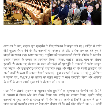
ⓒ 2014 WATV
आराधना के बाद, सदस्य एक प्रदर्शन के लिए संस्थान के बाहर चले गए। सर्दियों में बसंत
जैसे सुखद मौसम देने के लिए सदस्यों ने परमेश्वर को और अधिक धन्यवाद देते हुए, वे
बादलों के समान बाहर आंगन पर गए। “दुनिया को चमकानेवाली रोशनी” शीर्षक के अंतर्गत,
उन्होंने प्रकाश के उत्सव का आयोजन किया। लेजर, एलईडी लाइट, बल्ब की रोशनी
इत्यादि से सजाए गए संस्थान के भवन और पेड़ों की पृष्ठभूमि में, सदस्यों ने फ्लेश लाइट,
ग्लो स्टिक और छंसाछोरोङ(कोरियाई पारंपरिक लाल और नीले रंग के रेशमी लालटेन) को
अपने हाथों से क्रम में उठाकर रोशनी चमकाई। युवा वयस्कों ने अंक 50, 희년(कोरियन
में जुबली वर्ष), WE♥U के आकार को फ्लेश लाइट के साथ प्रदर्शित किया और आकाश
के तारों के समान लाखों प्रकाशों ने संस्थान को सजाया।
छंसाछोरोङ रोशनी प्रदर्शन का मूलभाव पांच कुंवारियों का दृष्टान्त था जिन्होंने मत्ती के 25
वें अध्याय में दीपक और तेल तैयार किया और मसीह का स्वागत किया; इसके जरिए
सदस्यों ने सुंदर कोरियाई परंपरा को भी पेश किया। कोरियाई रिकॉर्ड संस्थान ने अपने
जांच दल को प्रदर्शन स्थल पर भेजा और घोषणा की कि चर्च ऑफ गॉड ने 10,500 लोगों