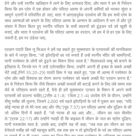
देने और उन्हें स्वर्गीय खलिहान में लाने के लिए धन्यवाद दिया, और माता ने हम से निवेदन
किया कि हम प्रेम में एक होकर और पवित्र आत्मा से अपनी कमियों को भरकर सुंदर व
सम्पूर्ण प्राणी में परिवर्तित हो जाएं. माता ने आग्रहपूर्वक प्रार्थना की कि हम सभी प्रेम के
साथ आत्माओं को बचाने के लिए पवित्र आत्मा के आगमन के आंदोलन में भाग लें और पूरे
संसार में तितर बितर हुए स्वर्गीय परिवार के सभी सदस्यों को ढूंढ़कर पर्व को खुशी से
मनाएं, और माता ने प्रार्थना की कि पवित्र आत्मा का वरदान, जो हम में से हर एक के लिए
जरूरी है, हम पर उंडेला जाए.
प्रधान पादरी किम जू चिअल ने हमें यह कहते हुए सुसमाचार के प्रचारकों की मानसिकता
के बारे में जागृत किया, “जो झोपड़ियों का पर्व मनाते हैं उन्हें स्वर्गीय मंदिर की सामग्रियों,
यानी परमेश्वर के लोगों को ढूंढ़ने का मिशन दिया जाता है.” मिलापवाले तम्बू को बनाने के
इतिहास में, जिनके मन ने उन्हें प्रोत्साहित किया, उन्होंने अपनी ही इच्छा से सबसे अच्छी
भेंटें लाईं.(निर्ग 35:20–29) पादरी किम ने यह कहते हुए, “एक भी आत्मा में परमेश्वर के
प्रेम और सही विश्वास का रोपण करना परमेश्वर को सबसे अच्छी भेंट प्रदान करना है,”
हम से निवेदन किया कि जैसे किसान अच्छी फसलों की कटाई करने के लिए लंबे समय तक
धैर्य से परिश्रम करते रहते हैं, वैसे ही हमें सुसमाचार प्रचार के मिशन में अपने सभी
प्रयासों को डालना चाहिए.(2तीम 4:1–8; 1थिस 2:1–4) उपदेश देने के दौरान, उन्होंने
यीशु मसीह की तुलना, जिसने 2,000 वर्ष पहले झोपड़ियों के पर्व में पुकार कर कहा, “यदि
कोई प्यासा हो तो मेरे पास आए और पीए,”(यूह 7:37) उन पवित्र आत्मा और दुल्हिन से की
जो अंतिम दिनों में कहते हैं, “जो प्यासा हो वह आए और... जीवन का जल सेंतमेंत
ले.”(प्रक 22:17) और उन्होंने गवाही दी कि बाइबल में जीवन के जल का स्रोत दुल्हिन,
यानी यरूशलेम माता है. उसके बाद, उन्होंने यह भी कहा, “जब तक हम जीवन का जल
देनेवाले मसीह को नहीं महसूस करेंगे, तब तक हम न तो झोपड़ियों के पर्व का पवित्र आत्मा
पा सकते हैं न ही उद्धार. आइए हम जिस दिन हम माता परमेश्वर के अस्तित्व का प्रचार