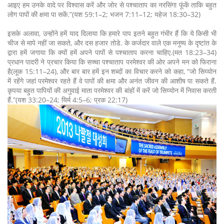
आइए हम उनके वादे पर विश्वास करें और जोर से पश्चाताप का नरसिंगा फूंकें ताकि बहुत
लोग पापों की क्षमा पा सकें.”(यश 59:1–2; भजन 7:11–12; यहेज 18:30–32)
इसके अलावा, उन्होंने हमें याद दिलाया कि हमारे पाप इतने बहुत गंभीर हैं कि ये किसी भी
चीज से मापे नहीं जा सकते, और दस हजार तोडे. के कर्जदार वाले एक मनुष्य के दृष्टांत के
द्वारा हमें जगाया कि क्यों हमें अपने पापों से पश्चाताप करना चाहिए.(मत 18:23–34)
प्रधान पादरी ने प्रचार किया कि सच्चा पश्चाताप परमेश्वर की ओर अपने मन को फिराना
है(लूक 15:11–24), और बार बार हमें इन शब्दों का विचार करने को कहा, “जो सिय्योन
में रहेंगे जहां परमेश्वर रहते हैं वे पापों की क्षमा और अनंत जीवन की आशीष पा सकते हैं.
कृपया बहुत पापियों की अगुवाई माता परमेश्वर की बांहों में करें जो सिय्योन में निवास करती
हैं.”(यश 33:20–24; यिर्म 4:5–6; प्रक 22:17)