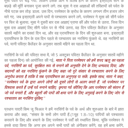
मूसा पवर्त पर चढ़ गया. लेकिन उसके आने में विलंब होने के कारण इस्राएली सोने के
बछड़े की मूर्ति बनाकर पूजा करने लगे. तब मूसा ने दस आज्ञाओं की तख्तियों को पर्वत के
नीचे पटक कर तोड़ डाला. उस दिन, परमेश्वर के क्रोध के कारण लगभग तीन हजार लोग
मारे गए. जब इस्राएली अपने पापों से पश्चाताप करने लगे, परमेश्वर ने मूसा को सीनै पर्वत
पर फिर से बुलाया. मूसा ने दूसरी बार दस आज्ञाएं प्राप्त कीं और पर्वत से उतरा. जिस दिन
मूसा दस आज्ञाएं लिए सीनै पर्वत पर से नीचे उतरा, वह दिन पवित्र कैलेंडर के अनुसार
सातवें महीने का दसवां दिन था, और वह प्रायश्चित्त के दिन की शुरुआत बना. इस्राएली
प्रायश्चित्त के दिन के दस दिन पहले से पश्चाताप का नरसिंगा फूंकते थे. वह नरसिंगों का
पर्व, यानी पवित्र कैलेंडर के अनुसार सातवें महिने का पहला दिन था.
नरसिंगों के पर्व की पवित्र सभा में, जो 5 अक्टूबर पवित्र कैलेंडर के अनुसार सातवें महीने
का पहला दिन) को आयोजित की गई,
माता ने पिता परमेश्वर को हमें शरद ऋतु का पहला
पर्व, नरसिंगों का पर्व, सुरक्षित रूप से मनाने की अनुमति देने के लिए धन्यवाद दिया, और
सदस्यों को वह नरसिंगा फूंकने के लिए कहा जो पूरे संसार से पश्चाताप करने के लिए
अनुरोध करता है ताकि वे सब प्रायश्चित्त का अनुग्रह पा सकें. इसके साथ, माता ने कहा,
“परमेश्वर पर्व के द्वारा अपने लोगों को दूसरे लोगों से अलग करते हैं. जो परमेश्वर पर
विश्वास करते हैं उन्हें पर्व मनाने चाहिए. कृपया गर्व कीजिए कि आप परमेश्वर की संतान हैं
जो पर्व मनाते हैं, और बहुतों की पापों की क्षमा पाने के लिए अगुवाई करने के लिए जोर से
पश्चाताप का नरसिंगा फूंकिए.”
प्रधान पादरी किम जू चिअल ने हमें नरसिंगों के पर्व के अर्थ और शुरुआत के बारे में ज्ञात
कराया और कहा, “संसार के सभी लोग पापी हैं.(1यूह 1:8–10) पापियों को पश्चाताप
करवाने के लिए और बचाने के लिए परमेश्वर ने पर्वों को स्थापित किया. चूंकि परमेश्वर ने
हमसे वादा किया कि अगर हम अपने सभी पापों को अंगीकार करेंगे, वह हमें क्षमा करेंगे,